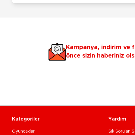
Kampanya, indirim ve f
önce sizin haberiniz ols
Kategoriler
Yardım
Oyuncaklar
Sık Sorulan S