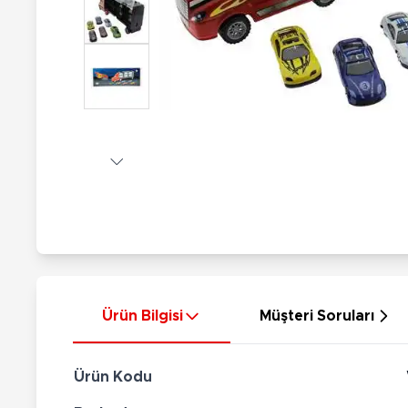
Nerf
Hayvan Figürler
Silahlar
Çeşitli Figürler
Silah Setleri
Koleksiyon Figürler
Kılıç Setleri
Elektronik Ürünler
Ok Setleri
Çeşitli Elektronik Ürünler
Ürün Bilgisi
Müşteri Soruları
Ürün Kodu