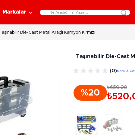
Markalar
Taşınabilir Die-Cast Metal Araçlı Kamyon Kırmızı
Eğitici Oyuncaklar
Bebekler
Y
Bilim Setleri
Moda Bebekler
L
Taşınabilir Die-Cast 
Gelişim Oyuncakları
Et Bebekler
Au
Oyun Hamurları
Bez Bebekler
M
(0)
Soru & Ce
Fonksiyonlu Bebekler
Çe
Müzik Aletleri
Bebek Evleri
P
₺650,00
3-5 Yaş
6-9 Yaş
%20
Oyuncak Bebek Aksesuarları
₺520,
Oyunlar
Oyuncak Bebek Setleri
K
Pa
Arkadaş - Aile Kutu Oyunları
Kozmetik ve Aksesuar
Yı
Çocuk Kutu Oyunları
Kozmetik ve Güzellik Setleri
Eğitici Oyunlar
A
Aksesuar