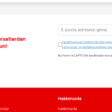
E-posta Adresiniz
ırsatlardan
Tarafıma ticari elektronik ileti 
un!
veriyorum. Aydınlatma metnini o
Bu form reCAPTCHA tarafından koru
Hakkımızda
orular
Hakkımızda