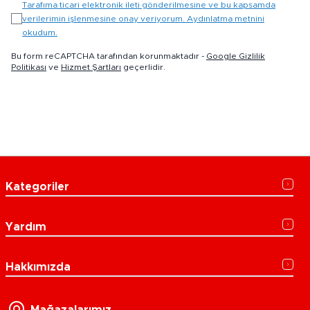
Tarafıma ticari elektronik ileti gönderilmesine ve bu kapsamda
verilerimin işlenmesine onay veriyorum. Aydınlatma metnini
okudum.
Bu form reCAPTCHA tarafından korunmaktadır -
Google Gizlilik
Politikası
ve
Hizmet Şartları
geçerlidir.
Kategoriler
Yardım
Hakkımızda
Mağazalarımız