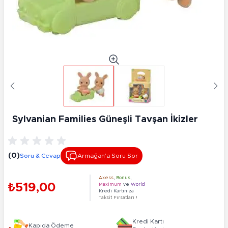
Sylvanian Families Güneşli Tavşan İkizler
(0)
Soru & Cevap
Armağan’a Soru Sor
Axess
,
Bonus
,
₺519,00
Maximum
ve
World
Kredi Kartınıza
Taksit Fırsatları !
Kredi Kartı
Kapıda Ödeme