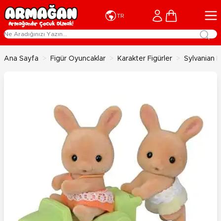
İçeriğe geç
Cart
TR
Ana Sayfa
>
Figür Oyuncaklar
>
Karakter Figürler
>
Sylvanian F