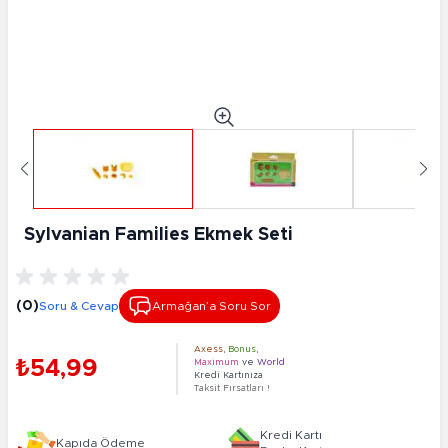
Sylvanian Families Ekmek Seti
(0)
Soru & Cevap
Armağan’a Soru Sor
Axess
,
Bonus
,
₺54,99
Maximum
ve
World
Kredi Kartınıza
Taksit Fırsatları !
Kredi Kartı
Kapıda Ödeme