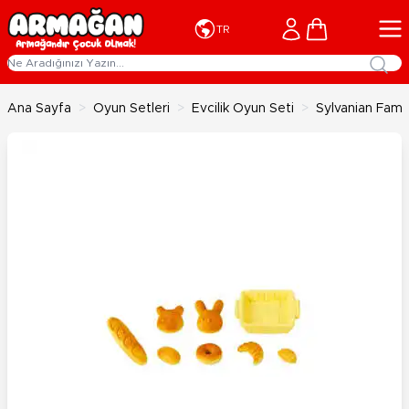
İçeriğe geç
Cart
TR
Ana Sayfa
>
Oyun Setleri
>
Evcilik Oyun Seti
>
Sylvanian Fami