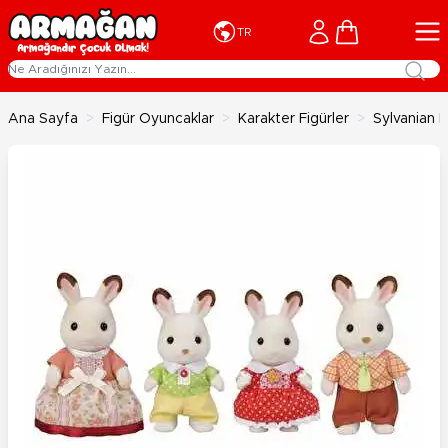
İçeriğe geç
Cart
TR
Ana Sayfa
>
Figür Oyuncaklar
>
Karakter Figürler
>
Sylvanian F