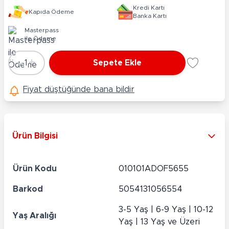
Kredi Kartı
Kapıda Ödeme
Banka Kartı
Masterpass
ile Ödeme
-
+
1
Sepete Ekle
Adet
Fiyat düştüğünde bana bildir
Ürün Bilgisi
Ürün Kodu
010101ADOF5655
Barkod
5054131056554
3-5 Yaş | 6-9 Yaş | 10-12
Yaş Aralığı
Yaş | 13 Yaş ve Üzeri