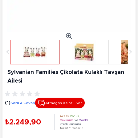
Sylvanian Families Çikolata Kulaklı Tavşan
Ailesi
(1)
Soru & Cevap
Armağan’a Soru Sor
Axess
,
Bonus
,
₺2.249,90
Maximum
ve
World
Kredi Kartınıza
Taksit Fırsatları !