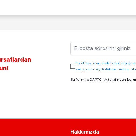
E-posta Adresiniz
ırsatlardan
Tarafıma ticari elektronik ileti 
un!
veriyorum. Aydınlatma metnini o
Bu form reCAPTCHA tarafından koru
Hakkımızda