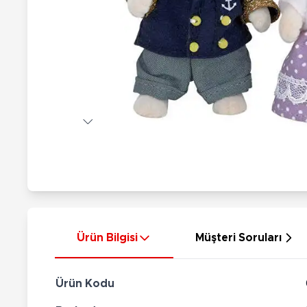
Nerf
Hayvan Figürler
Silahlar
Çeşitli Figürler
Silah Setleri
Koleksiyon Figürler
Kılıç Setleri
Elektronik Ürünler
Ok Setleri
Çeşitli Elektronik Ürünler
Ürün Bilgisi
Müşteri Soruları
Ürün Kodu