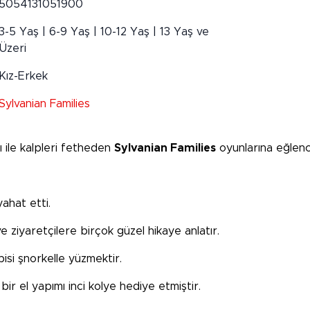
5054131051900
3-5 Yaş | 6-9 Yaş | 10-12 Yaş | 13 Yaş ve
Üzeri
Kız-Erkek
Sylvanian Families
ı ile kalpleri fetheden
Sylvanian Families
oyunlarına eğlence
ahat etti.
 ziyaretçilere birçok güzel hikaye anlatır.
bisi şnorkelle yüzmektir.
r el yapımı inci kolye hediye etmiştir.