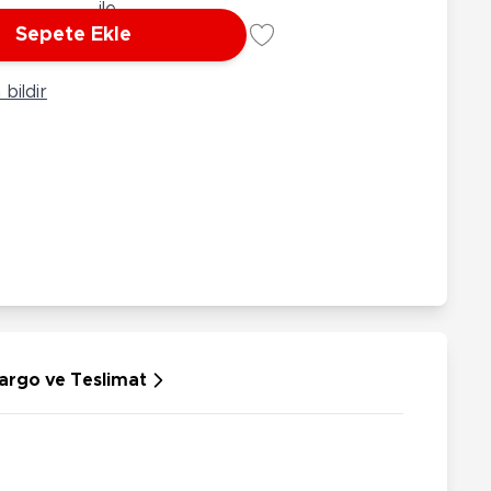
rünleri
Çeşitli Peluşlar
Sepete Ekle
ülü Araçlar
aykay - Paten - Scooter
bildir
sikletler
oruyucu Ekipmanlar
niz - Havuz Ürünleri
ahçe Oyuncakları
or Ürünleri
dallı Araçlar
n Git Araçlar
allanan Oyuncaklar
u Tabancaları
argo ve Teslimat