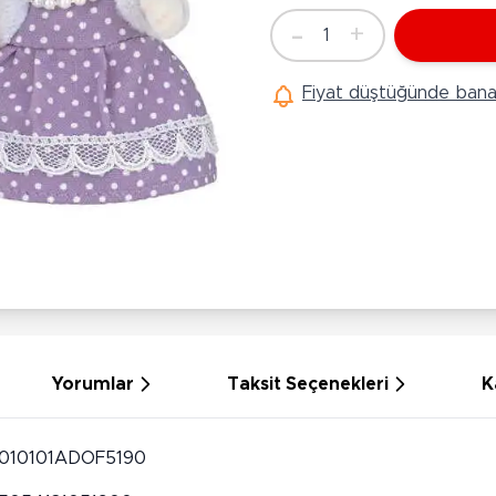
Ü
Hobi Oyuncakları
-
+
1
Anne Bebek Oyuncakları
Adet
Ak
Maketler
K
Fiyat düştüğünde bana 
Aktivite Masaları
Sihirbazlık Setleri
Bi
Oyun Halısı
Puzzlelar
K
Dönence ve Projektörler
Çeşitli Eğlence Oyuncakları
De
Dişlik ve Çıngıraklar
El İşi Setleri
B
Beslenme Gereçleri
Slime
Sp
Yürüme Arkadaşı
Pe
Bebek Oyuncakları
Bi
Bebek Araç Gereçleri
S
Banyo Oyuncakları
S
Yorumlar
Taksit Seçenekleri
K
010101ADOF5190