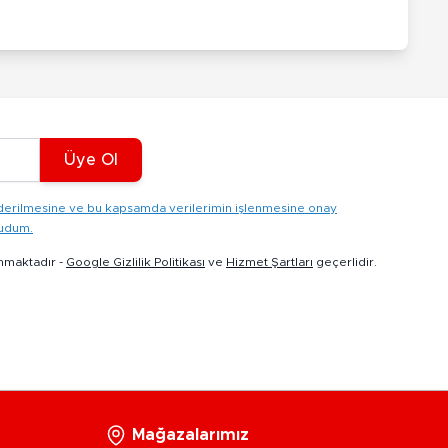
Üye Ol
gönderilmesine ve bu kapsamda verilerimin işlenmesine onay
kudum.
nmaktadır -
Google Gizlilik Politikası
ve
Hizmet Şartları
geçerlidir.
Mağazalarımız