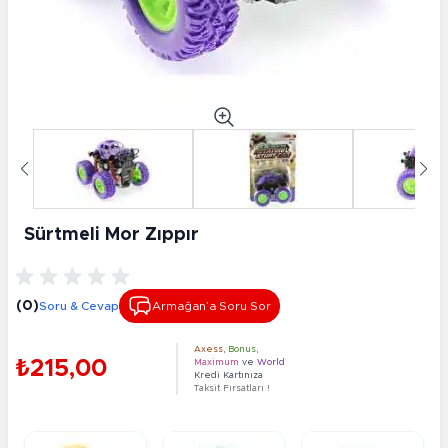
Sürtmeli Mor Zıppır
(0)
Soru & Cevap
Armağan’a Soru Sor
Axess
,
Bonus
,
₺215,00
Maximum
ve
World
Kredi Kartınıza
Taksit Fırsatları !