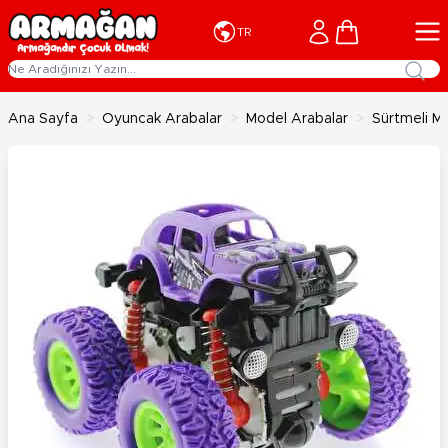
İçeriğe geç
Cart
TR
Ana Sayfa
>
Oyuncak Arabalar
>
Model Arabalar
>
Sürtmeli Mo