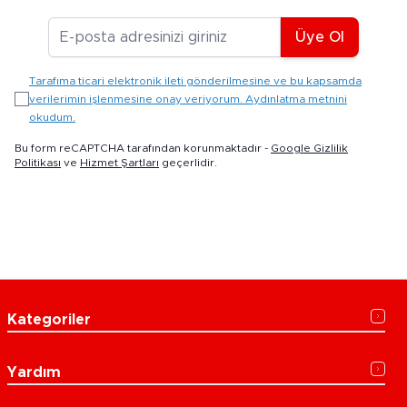
E-posta Adresiniz
Üye Ol
Tarafıma ticari elektronik ileti gönderilmesine ve bu kapsamda
verilerimin işlenmesine onay veriyorum. Aydınlatma metnini
okudum.
Bu form reCAPTCHA tarafından korunmaktadır -
Google Gizlilik
Politikası
ve
Hizmet Şartları
geçerlidir.
Kategoriler
Yardım