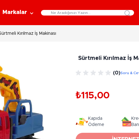
Markalar
Sürtmeli Kırılmaz İş Makinası
Eğitici Oyuncaklar
Bebekler
Y
Bilim Setleri
Moda Bebekler
L
Sürtmeli Kırılmaz İş M
Gelişim Oyuncakları
Et Bebekler
Au
Oyun Hamurları
Bez Bebekler
M
(0)
Soru & Ce
Fonksiyonlu Bebekler
Çe
Müzik Aletleri
Bebek Evleri
P
3-5 Yaş
6-9 Yaş
₺115,00
Oyuncak Bebek Aksesuarları
Oyunlar
Oyuncak Bebek Setleri
K
Pa
Arkadaş - Aile Kutu Oyunları
Kozmetik ve Aksesuar
Kapıda
Kre
Yı
Çocuk Kutu Oyunları
Ödeme
Ban
Kozmetik ve Güzellik Setleri
Eğitici Oyunlar
A
Aksesuar