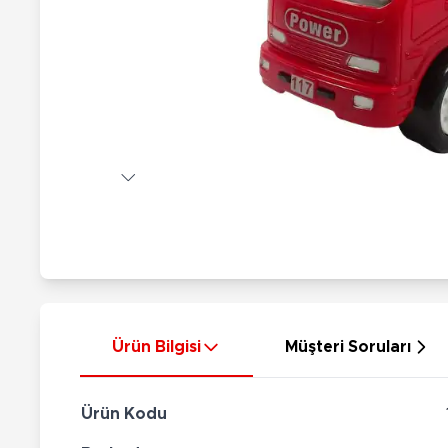
Nerf
Hayvan Figürler
Silahlar
Çeşitli Figürler
Silah Setleri
Koleksiyon Figürler
Kılıç Setleri
Elektronik Ürünler
Ok Setleri
Çeşitli Elektronik Ürünler
Ürün Bilgisi
Müşteri Soruları
Ürün Kodu