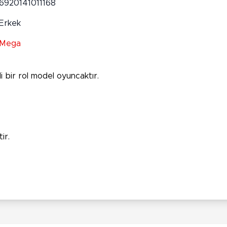
6920141011168
Erkek
Mega
li bir rol model oyuncaktır.
ir.