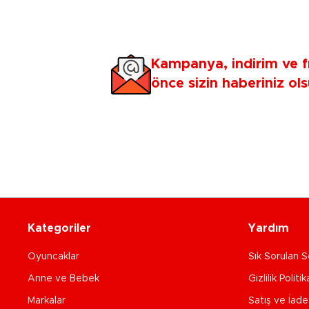
Kampanya, indirim ve f
önce sizin haberiniz ols
Kategoriler
Yardım
Oyuncaklar
Sık Sorulan S
Anne ve Bebek
Gizlilik Politik
Markalar
Satış ve İad