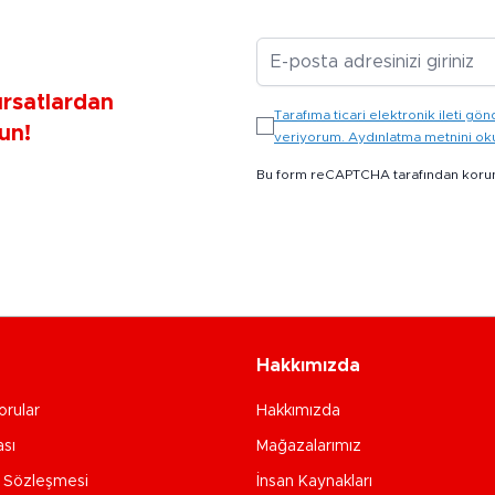
E-posta Adresiniz
ırsatlardan
Tarafıma ticari elektronik ileti 
un!
veriyorum. Aydınlatma metnini o
Bu form reCAPTCHA tarafından koru
Hakkımızda
orular
Hakkımızda
ası
Mağazalarımız
e Sözleşmesi
İnsan Kaynakları