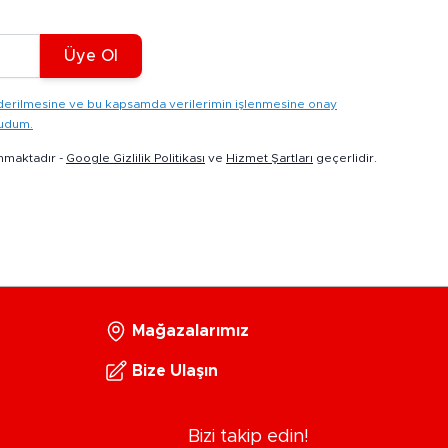
Üye Ol
gönderilmesine ve bu kapsamda verilerimin işlenmesine onay
kudum.
nmaktadır -
Google Gizlilik Politikası
ve
Hizmet Şartları
geçerlidir.
Mağazalarımız
Bize Ulaşın
Bizi takip edin!