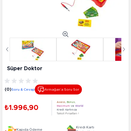
Süper Doktor
(0)
Soru & Cevap
Armağan’a Soru Sor
Axess
,
Bonus
,
₺1.996,90
Maximum
ve
World
Kredi Kartınıza
Taksit Fırsatları !
Kredi Kartı
Kapıda Ödeme