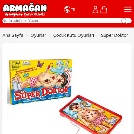
İçeriğe geç
Cart
TR
Ana Sayfa
>
Oyunlar
>
Çocuk Kutu Oyunları
>
Süper Doktor