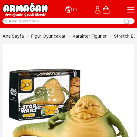
İçeriğe geç
Cart
TR
Ana Sayfa
>
Figür Oyuncaklar
>
Karakter Figürler
>
Stretch B