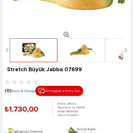
Stretch Büyük Jabba 07699
(0)
Soru & Cevap
Armağan’a Soru Sor
Axess
,
Bonus
,
₺1.730,00
Maximum
ve
World
Kredi Kartınıza
Taksit Fırsatları !
Kredi Kartı
Kapıda Ödeme