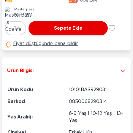
Banka Kartı
Masterpass
ile Ödeme
-
+
1
Sepete Ekle
Adet
Fiyat düştüğünde bana bildir
Ürün Bilgisi
Ürün Kodu
10101BAS929031
Barkod
0850068290314
6-9 Yaş | 10-12 Yaş | 13+
Yaş Aralığı
Yaş
Cinsiyet
Erkek | Kız