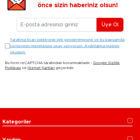
önce sizin haberiniz olsun!
E-posta Adresiniz
Üye Ol
Tarafıma ticari elektronik ileti gönderilmesine ve bu kapsamda
verilerimin işlenmesine onay veriyorum. Aydınlatma metnini
okudum.
Bu form reCAPTCHA tarafından korunmaktadır -
Google Gizlilik
Politikası
ve
Hizmet Şartları
geçerlidir.
Kategoriler
Yardım