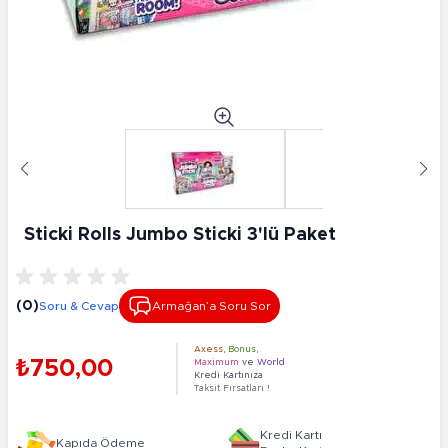
Sticki Rolls Jumbo Sticki 3'lü Paket
(0)
Soru & Cevap
Armağan’a Soru Sor
Axess
,
Bonus
,
₺750,00
Maximum
ve
World
Kredi Kartınıza
Taksit Fırsatları !
Kredi Kartı
Kapıda Ödeme