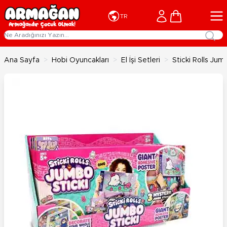
İçeriğe geç
Cart
TR
Ana Sayfa
>
Hobi Oyuncakları
>
El İşi Setleri
>
Sticki Rolls Jum