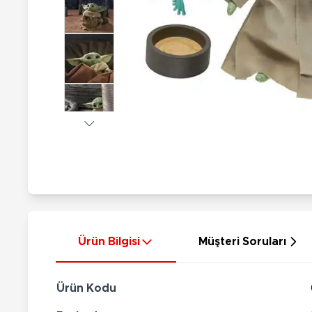
Nerf
Hayvan Figürler
Silahlar
Çeşitli Figürler
Silah Setleri
Koleksiyon Figürler
Kılıç Setleri
Elektronik Ürünler
Ok Setleri
Çeşitli Elektronik Ürünler
Ürün Bilgisi
Müşteri Soruları
Ürün Kodu