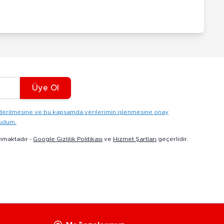
Üye Ol
gönderilmesine ve bu kapsamda verilerimin işlenmesine onay
kudum.
nmaktadır -
Google Gizlilik Politikası
ve
Hizmet Şartları
geçerlidir.