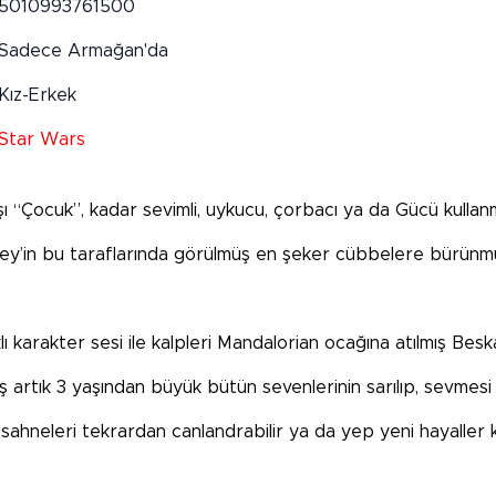
5010993761500
Sadece Armağan'da
Kız-Erkek
Star Wars
şı “Çocuk”, kadar sevimli, uykucu, çorbacı ya da Gücü kulla
ley’in bu taraflarında görülmüş en şeker cübbelere bürünmü
klı karakter sesi ile kalpleri Mandalorian ocağına atılmış Beskar
 artık 3 yaşından büyük bütün sevenlerinin sarılıp, sevmesi i
ahneleri tekrardan canlandrabilir ya da yep yeni hayaller kur