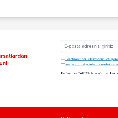
E-posta Adresiniz
ırsatlardan
Tarafıma ticari elektronik ileti 
un!
veriyorum. Aydınlatma metnini o
Bu form reCAPTCHA tarafından koru