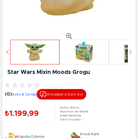
Star Wars Mixin Moods Grogu
(0)
Soru & Cevap
Armağan’a Soru Sor
Axess
,
Bonus
,
₺1.199,99
Maximum
ve
World
Kredi Kartınıza
Taksit Fırsatları !
Kredi Kartı
Kapıda Ödeme