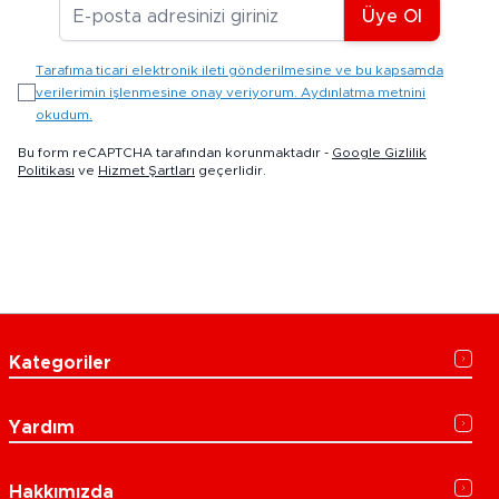
E-posta Adresiniz
Üye Ol
Tarafıma ticari elektronik ileti gönderilmesine ve bu kapsamda
verilerimin işlenmesine onay veriyorum. Aydınlatma metnini
okudum.
Bu form reCAPTCHA tarafından korunmaktadır -
Google Gizlilik
Politikası
ve
Hizmet Şartları
geçerlidir.
Kategoriler
Yardım
Hakkımızda