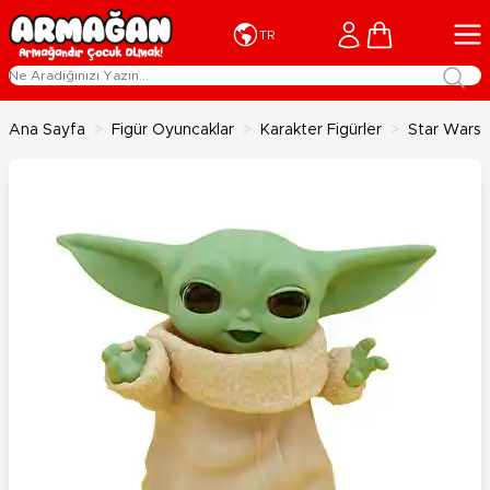
İçeriğe geç
Cart
TR
Ana Sayfa
>
Figür Oyuncaklar
>
Karakter Figürler
>
Star Wars 