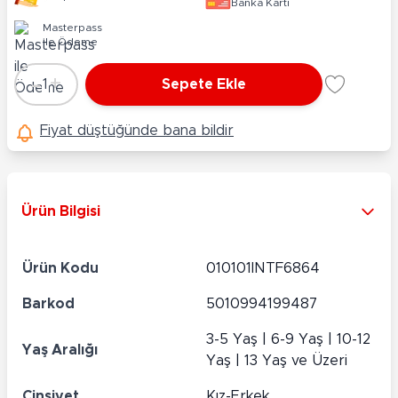
Banka Kartı
Masterpass
ile Ödeme
-
+
1
Sepete Ekle
Adet
Fiyat düştüğünde bana bildir
Ürün Bilgisi
Ürün Kodu
010101INTF6864
Barkod
5010994199487
3-5 Yaş | 6-9 Yaş | 10-12
Yaş Aralığı
Yaş | 13 Yaş ve Üzeri
Cinsiyet
Kız-Erkek