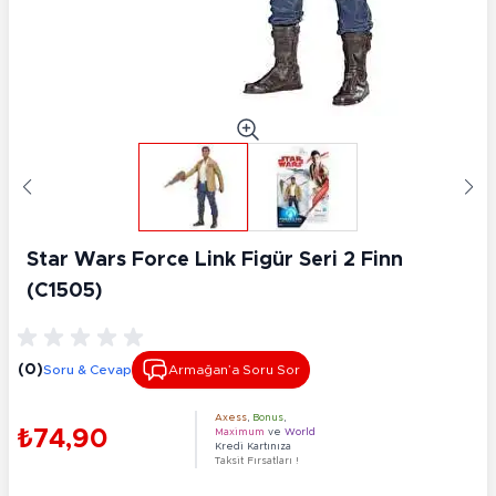
Star Wars Force Link Figür Seri 2 Finn
(C1505)
(0)
Soru & Cevap
Armağan’a Soru Sor
Axess
,
Bonus
,
₺74,90
Maximum
ve
World
Kredi Kartınıza
Taksit Fırsatları !