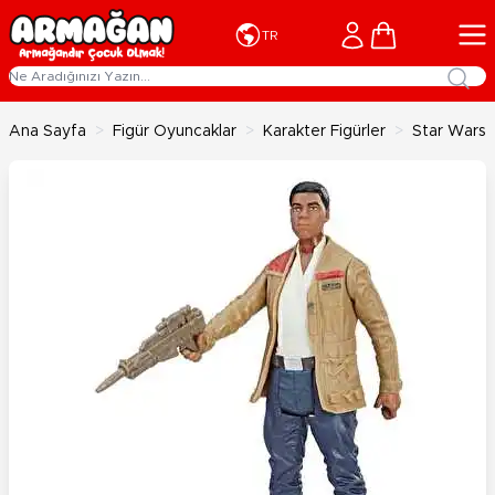
İçeriğe geç
Cart
TR
Ana Sayfa
>
Figür Oyuncaklar
>
Karakter Figürler
>
Star Wars F