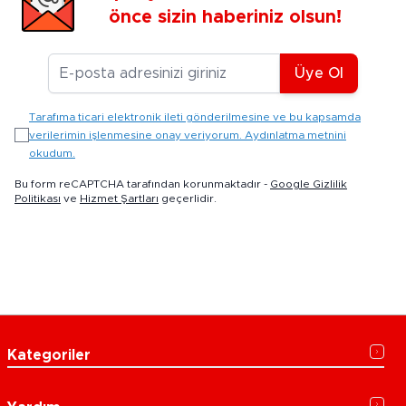
önce sizin haberiniz olsun!
E-posta Adresiniz
Üye Ol
Tarafıma ticari elektronik ileti gönderilmesine ve bu kapsamda
verilerimin işlenmesine onay veriyorum. Aydınlatma metnini
okudum.
Bu form reCAPTCHA tarafından korunmaktadır -
Google Gizlilik
Politikası
ve
Hizmet Şartları
geçerlidir.
Kategoriler