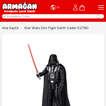
İçeriğe geç
Cart
TR
Ana Sayfa
>
Star Wars Dev Figür Darth Vader E2780