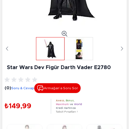
Star Wars Dev Figür Darth Vader E2780
(0)
Soru & Cevap
Armağan’a Soru Sor
Axess
,
Bonus
,
₺149,99
Maximum
ve
World
Kredi Kartınıza
Taksit Fırsatları !