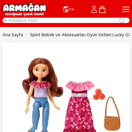
İçeriğe geç
Cart
TR
Ana Sayfa
>
Spirit Bebek ve Aksesuarları Oyun Setleri Lucky GX