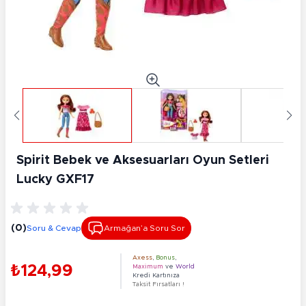
Spirit Bebek ve Aksesuarları Oyun Setleri
Lucky GXF17
(0)
Soru & Cevap
Armağan’a Soru Sor
Axess
,
Bonus
,
₺124,99
Maximum
ve
World
Kredi Kartınıza
Taksit Fırsatları !