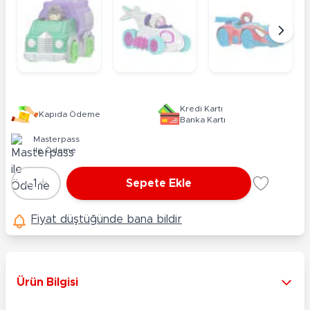
Kredi Kartı
Kapıda Ödeme
Banka Kartı
Masterpass
ile Ödeme
-
+
1
Sepete Ekle
Adet
Fiyat düştüğünde bana bildir
Ürün Bilgisi