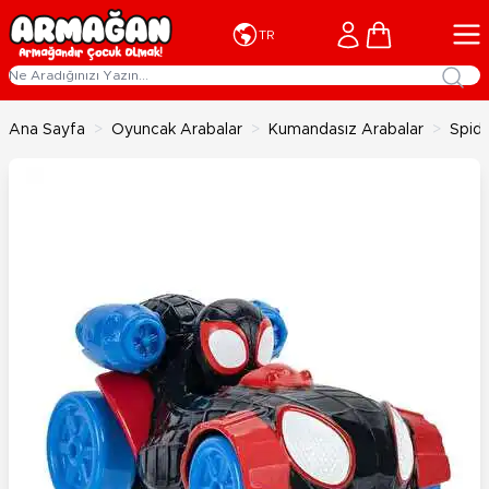
İçeriğe geç
Cart
TR
Ana Sayfa
>
Oyuncak Arabalar
>
Kumandasız Arabalar
>
Spide