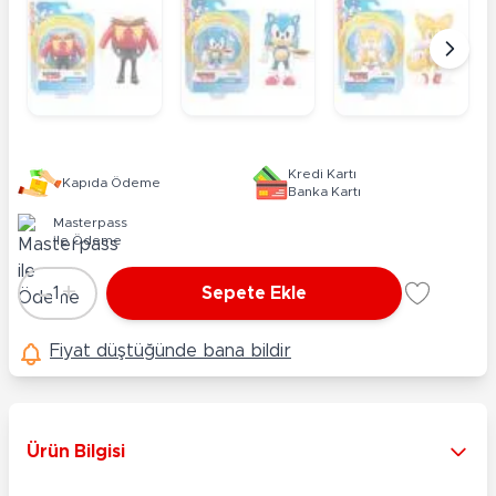
Kredi Kartı
Kapıda Ödeme
Banka Kartı
Masterpass
ile Ödeme
-
+
1
Sepete Ekle
Adet
Fiyat düştüğünde bana bildir
Ürün Bilgisi