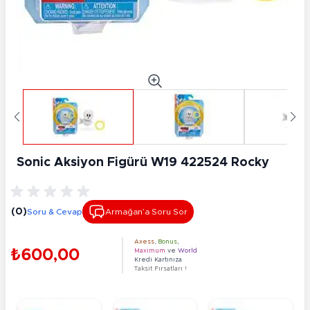
Sonic Aksiyon Figürü W19 422524 Rocky
(0)
Soru & Cevap
Armağan’a Soru Sor
Axess
,
Bonus
,
₺600,00
Maximum
ve
World
Kredi Kartınıza
Taksit Fırsatları !