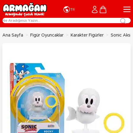
İçeriğe geç
Cart
TR
Ana Sayfa
>
Figür Oyuncaklar
>
Karakter Figürler
>
Sonic Aksi