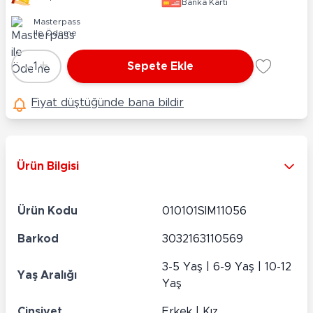
Banka Kartı
Masterpass
ile Ödeme
-
+
1
Sepete Ekle
Adet
Fiyat düştüğünde bana bildir
Ürün Bilgisi
Ürün Kodu
010101SIM11056
Barkod
3032163110569
3-5 Yaş | 6-9 Yaş | 10-12
Yaş Aralığı
Yaş
Cinsiyet
Erkek | Kız