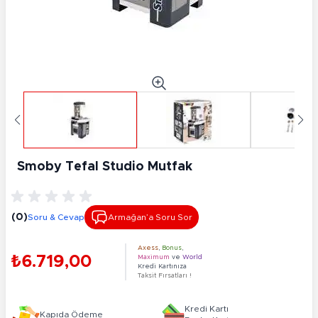
Smoby Tefal Studio Mutfak
(0)
Soru & Cevap
Armağan’a Soru Sor
Axess
,
Bonus
,
₺6.719,00
Maximum
ve
World
Kredi Kartınıza
Taksit Fırsatları !
Kredi Kartı
Kapıda Ödeme