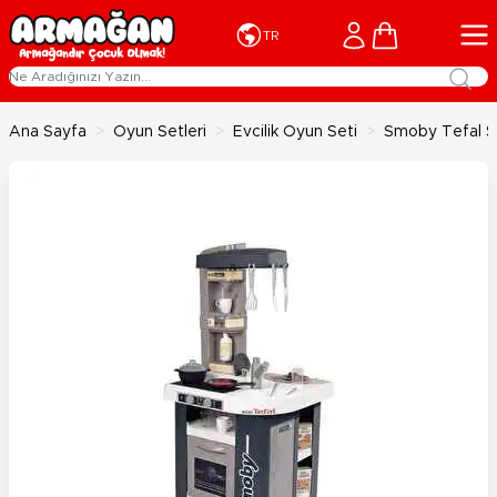
İçeriğe geç
Cart
TR
Ana Sayfa
>
Oyun Setleri
>
Evcilik Oyun Seti
>
Smoby Tefal S