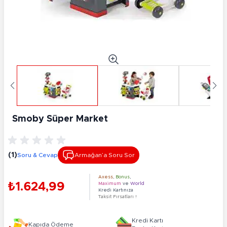
Smoby Süper Market
(1)
Soru & Cevap
Armağan’a Soru Sor
Axess
,
Bonus
,
₺1.624,99
Maximum
ve
World
Kredi Kartınıza
Taksit Fırsatları !
Kredi Kartı
Kapıda Ödeme