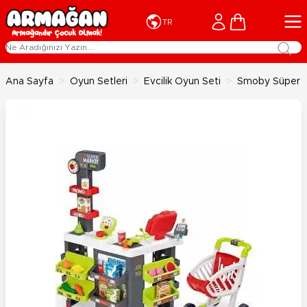
İçeriğe geç
Cart
TR
Ana Sayfa
>
Oyun Setleri
>
Evcilik Oyun Seti
>
Smoby Süper 