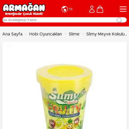
İçeriğe geç
Cart
TR
Ana Sayfa
>
Hobi Oyuncakları
>
Slime
>
Slimy Meyve Kokulu Jö