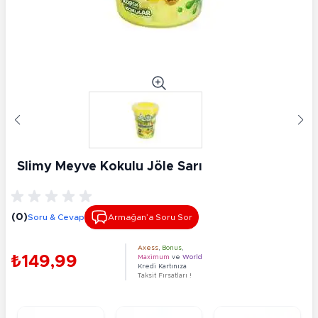
Slimy Meyve Kokulu Jöle Sarı
(0)
Soru & Cevap
Armağan’a Soru Sor
Axess
,
Bonus
,
₺149,99
Maximum
ve
World
Kredi Kartınıza
Taksit Fırsatları !