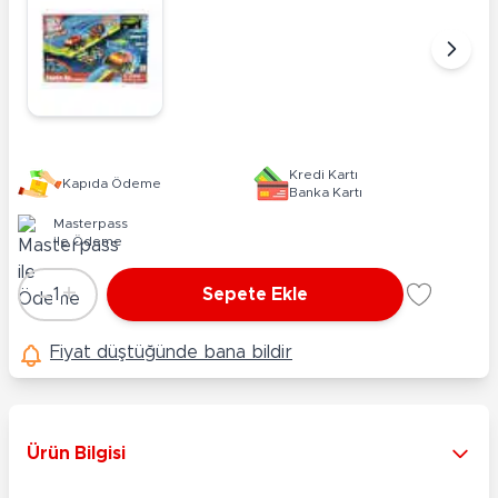
Kredi Kartı
Kapıda Ödeme
Banka Kartı
Masterpass
ile Ödeme
-
+
1
Sepete Ekle
Adet
Fiyat düştüğünde bana bildir
Ürün Bilgisi