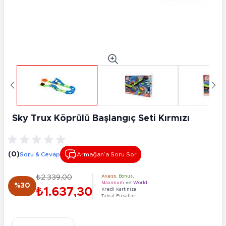
Sky Trux Köprülü Başlangıç Seti Kırmızı
(0)
Soru & Cevap
Armağan’a Soru Sor
₺2.339,00
Axess
,
Bonus
,
Maximum
ve
World
%30
₺1.637,30
Kredi Kartınıza
Taksit Fırsatları !