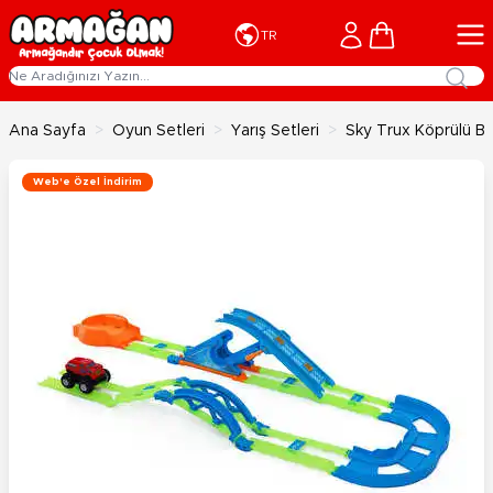
İçeriğe geç
Cart
TR
Ana Sayfa
>
Oyun Setleri
>
Yarış Setleri
>
Sky Trux Köprülü Baş
Web'e Özel İndirim