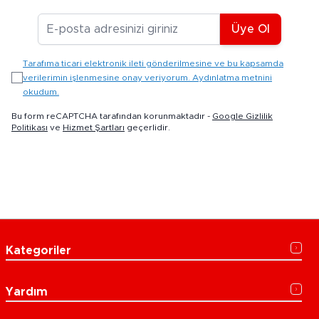
E-posta Adresiniz
Üye Ol
Tarafıma ticari elektronik ileti gönderilmesine ve bu kapsamda
verilerimin işlenmesine onay veriyorum. Aydınlatma metnini
okudum.
Bu form reCAPTCHA tarafından korunmaktadır -
Google Gizlilik
Politikası
ve
Hizmet Şartları
geçerlidir.
Kategoriler
Yardım