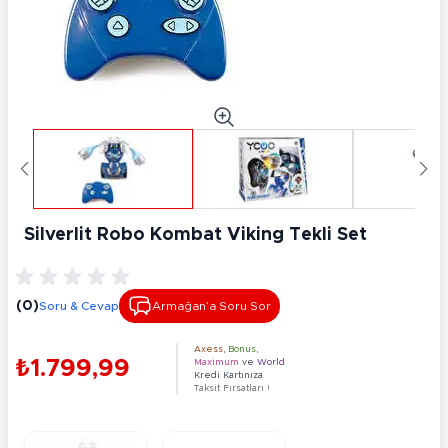
Silverlit Robo Kombat Viking Tekli Set
(0)
Soru & Cevap
Armağan’a Soru Sor
Axess
,
Bonus
,
₺1.799,99
Maximum
ve
World
Kredi Kartınıza
Taksit Fırsatları !