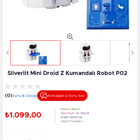
Silverlit Mini Droid Z Kumandalı Robot P02
(0)
Soru & Cevap
Armağan’a Soru Sor
Axess
,
Bonus
,
₺1.099,00
Maximum
ve
World
Kredi Kartınıza
Taksit Fırsatları !