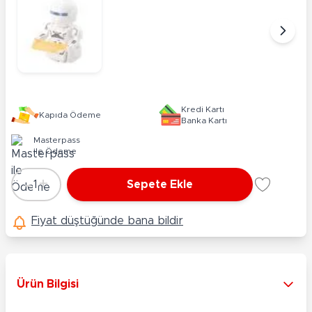
Kredi Kartı
Kapıda Ödeme
Banka Kartı
Masterpass
ile Ödeme
-
+
1
Sepete Ekle
Adet
Fiyat düştüğünde bana bildir
Ürün Bilgisi