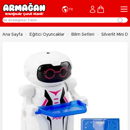
İçeriğe geç
Cart
TR
Ana Sayfa
>
Eğitici Oyuncaklar
>
Bilim Setleri
>
Silverlit Mini