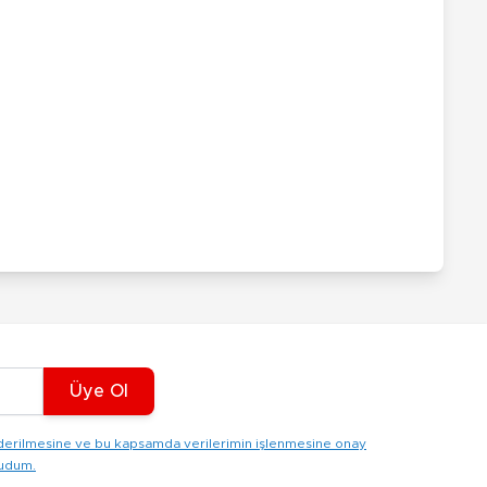
Üye Ol
gönderilmesine ve bu kapsamda verilerimin işlenmesine onay
kudum.