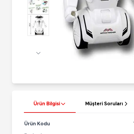
Nerf
Hayvan Figürler
Silahlar
Çeşitli Figürler
Silah Setleri
Koleksiyon Figürler
Kılıç Setleri
Elektronik Ürünler
Ok Setleri
Çeşitli Elektronik Ürünler
Ürün Bilgisi
Müşteri Soruları
Ürün Kodu