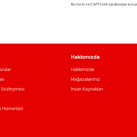
Bu form reCAPTCHA tarafından koru
Hakkımızda
orular
Hakkımızda
ası
Mağazalarımız
e Sözleşmesi
İnsan Kaynakları
u Hizmetleri