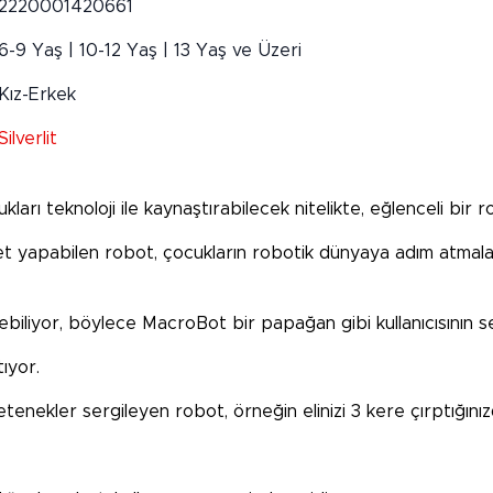
2220001420661
6-9 Yaş | 10-12 Yaş | 13 Yaş ve Üzeri
Kız-Erkek
Silverlit
arı teknoloji ile kaynaştırabilecek nitelikte, eğlenceli bir r
ket yapabilen robot, çocukların robotik dünyaya adım atmalar
biliyor, böylece MacroBot bir papağan gibi kullanıcısının ses
ıyor.
yetenekler sergileyen robot, örneğin elinizi 3 kere çırptığın