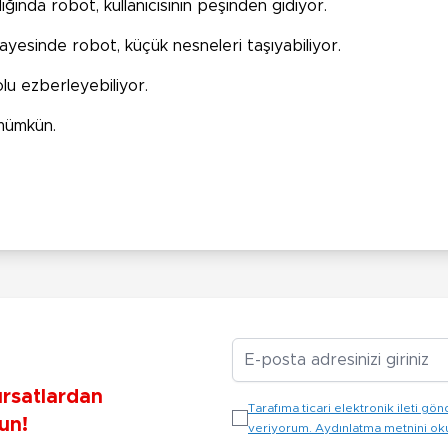
ğında robot, kullanıcısının peşinden gidiyor.
ayesinde robot, küçük nesneleri taşıyabiliyor.
lu ezberleyebiliyor.
mümkün.
E-posta Adresiniz
ırsatlardan
Tarafıma ticari elektronik ileti 
un!
veriyorum. Aydınlatma metnini o