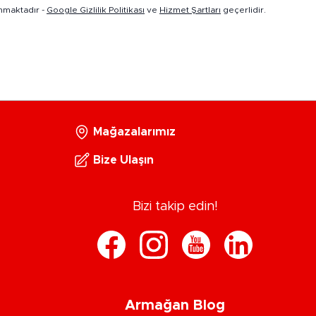
nmaktadır -
Google Gizlilik Politikası
ve
Hizmet Şartları
geçerlidir.
Mağazalarımız
Bize Ulaşın
Bizi takip edin!
Armağan Blog