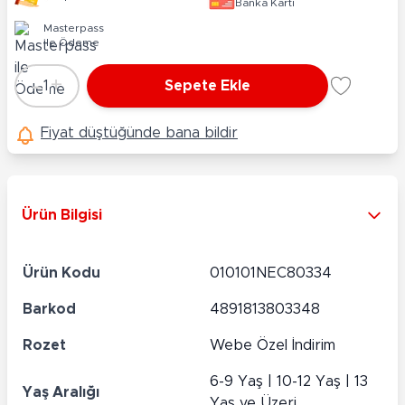
Banka Kartı
Masterpass
ile Ödeme
-
+
1
Sepete Ekle
Adet
Fiyat düştüğünde bana bildir
Ürün Bilgisi
Ürün Kodu
010101NEC80334
Barkod
4891813803348
Rozet
Webe Özel İndirim
6-9 Yaş | 10-12 Yaş | 13
Yaş Aralığı
Yaş ve Üzeri