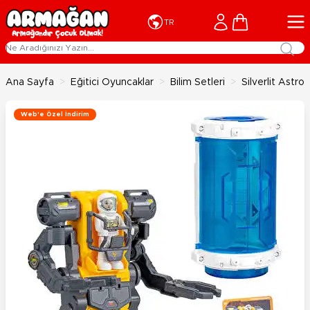
İçeriğe geç
Cart
TR
Ana Sayfa
>
Eğitici Oyuncaklar
>
Bilim Setleri
>
Silverlit Astr
Web'e Özel İndirim