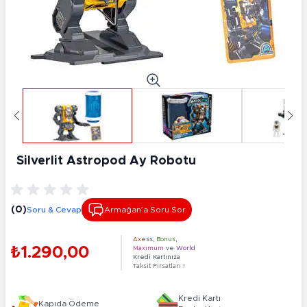
Silverlit Astropod Ay Robotu
(0)
Soru & Cevap
Armağan’a Soru Sor
Axess
,
Bonus
,
₺1.290,00
Maximum
ve
World
Kredi Kartınıza
Taksit Fırsatları !
Kredi Kartı
Kapıda Ödeme