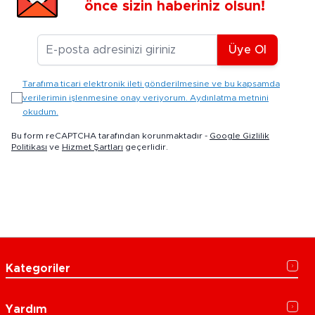
önce sizin haberiniz olsun!
E-posta Adresiniz
Üye Ol
Tarafıma ticari elektronik ileti gönderilmesine ve bu kapsamda
verilerimin işlenmesine onay veriyorum. Aydınlatma metnini
okudum.
Bu form reCAPTCHA tarafından korunmaktadır -
Google Gizlilik
Politikası
ve
Hizmet Şartları
geçerlidir.
Kategoriler
Yardım