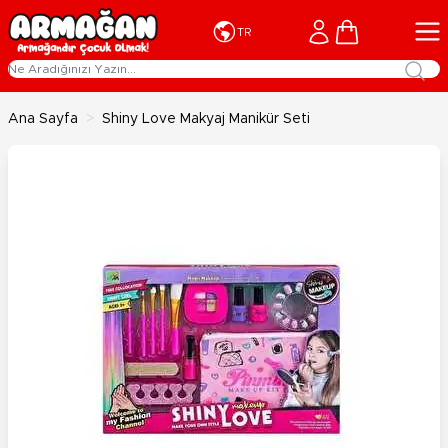
İçeriğe geç
Cart
TR
Ana Sayfa
>
Shiny Love Makyaj Manikür Seti