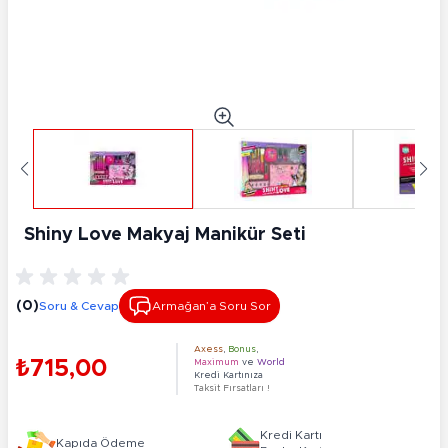
Shiny Love Makyaj Manikür Seti
(0)
Soru & Cevap
Armağan’a Soru Sor
Axess
,
Bonus
,
₺715,00
Maximum
ve
World
Kredi Kartınıza
Taksit Fırsatları !
Kredi Kartı
Kapıda Ödeme