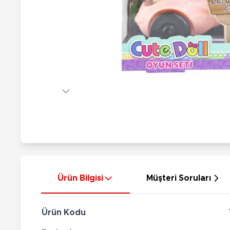
Nerf
Hayvan Figürler
Silahlar
Çeşitli Figürler
Silah Setleri
Koleksiyon Figürler
Kılıç Setleri
Elektronik Ürünler
Ok Setleri
Çeşitli Elektronik Ürünler
Ürün Bilgisi
Müşteri Soruları
Ürün Kodu