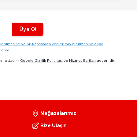
Üye Ol
gönderilmesine ve bu kapsamda verilerimin işlenmesine onay
kudum.
nmaktadır -
Google Gizlilik Politikası
ve
Hizmet Şartları
geçerlidir.
Mağazalarımız
Bize Ulaşın