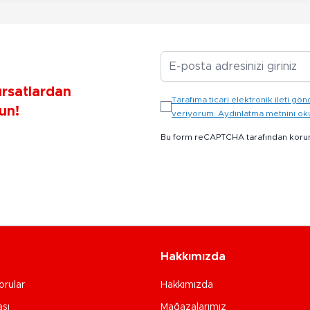
E-posta Adresiniz
ırsatlardan
Tarafıma ticari elektronik ileti 
un!
veriyorum. Aydınlatma metnini o
Bu form reCAPTCHA tarafından koru
Hakkımızda
orular
Hakkımızda
ası
Mağazalarımız