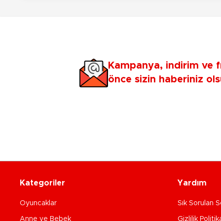
Kampanya, indirim ve f
önce sizin haberiniz ols
Kategoriler
Yardım
Oyuncaklar
Sık Sorulan S
Anne ve Bebek
Gizlilik Politik