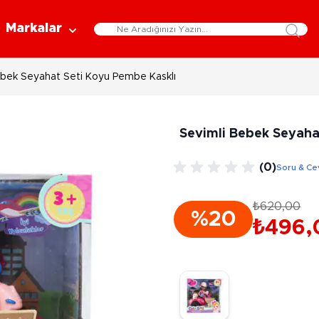
Markalar
ebek Seyahat Seti Koyu Pembe Kasklı
Eğitici Oyuncaklar
Bebekler
Y
Bilim Setleri
Moda Bebekler
L
Sevimli Bebek Seyaha
Gelişim Oyuncakları
Et Bebekler
Au
Oyun Hamurları
Bez Bebekler
M
(0)
Soru & Ce
Fonksiyonlu Bebekler
Çe
Müzik Aletleri
Bebek Evleri
P
₺620,00
3-5 Yaş
6-9 Yaş
%20
Oyuncak Bebek Aksesuarları
₺496,
Oyunlar
Oyuncak Bebek Setleri
K
Pa
Arkadaş - Aile Kutu Oyunları
Kozmetik ve Aksesuar
Yı
Çocuk Kutu Oyunları
Kozmetik ve Güzellik Setleri
Eğitici Oyunlar
A
Aksesuar