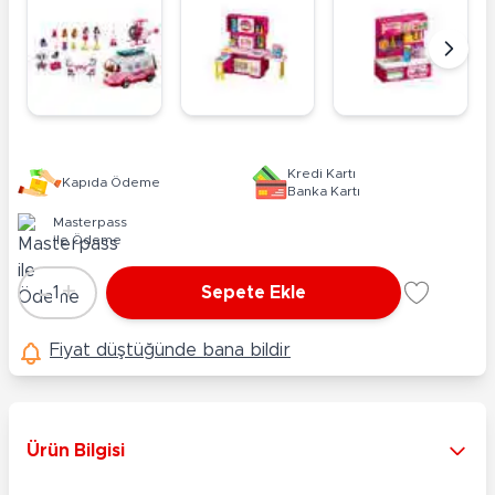
Kredi Kartı
Kapıda Ödeme
Banka Kartı
Masterpass
ile Ödeme
-
+
1
Sepete Ekle
Adet
Fiyat düştüğünde bana bildir
Ürün Bilgisi