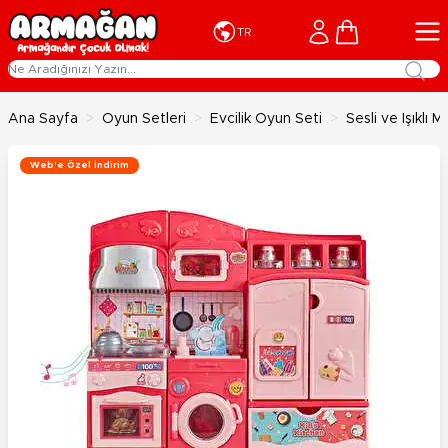
İçeriğe geç
Cart
TR
Ana Sayfa
>
Oyun Setleri
>
Evcilik Oyun Seti
>
Sesli ve Işıklı
Web'e Özel İndirim