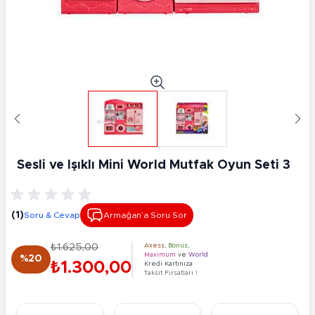
Sesli ve Işıklı Mini World Mutfak Oyun Seti 3
(1)
Soru & Cevap
Armağan’a Soru Sor
₺1.625,00
Axess
,
Bonus
,
Maximum
ve
World
%20
₺1.300,00
Kredi Kartınıza
Taksit Fırsatları !