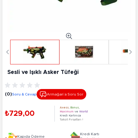
Sesli ve Işıklı Asker Tüfeği
(0)
Soru & Cevap
Armağan’a Soru Sor
Axess
,
Bonus
,
₺729,00
Maximum
ve
World
Kredi Kartınıza
Taksit Fırsatları !
Kredi Kartı
Kapıda Ödeme