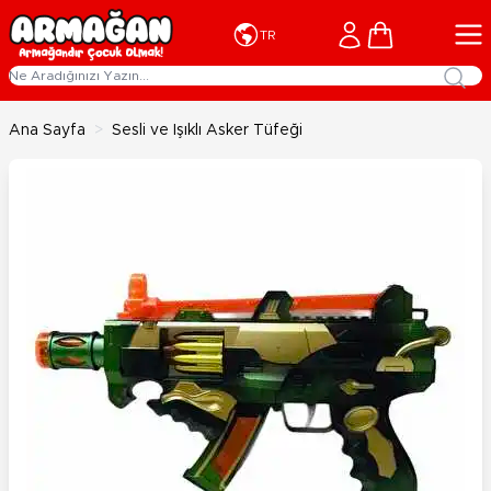
İçeriğe geç
Cart
TR
Ana Sayfa
>
Sesli ve Işıklı Asker Tüfeği