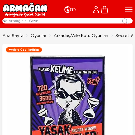
İçeriğe geç
Cart
TR
Ana Sayfa
>
Oyunlar
>
Arkadaş/Aile Kutu Oyunları
>
Secret W
Web'e Özel İndirim