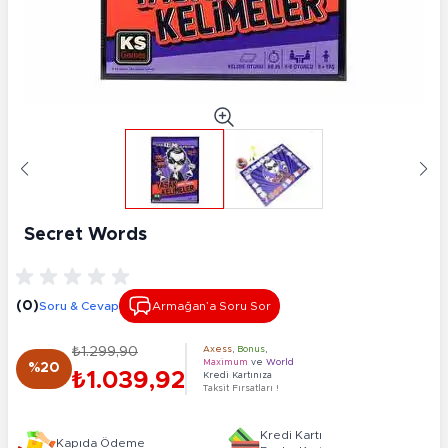
Secret Words
(0)
Soru & Cevap
Armağan’a Soru Sor
₺1.299,90
Axess
,
Bonus
,
Maximum
ve
World
%20
₺1.039,92
Kredi Kartınıza
Taksit Fırsatları !
Kredi Kartı
Kapıda Ödeme