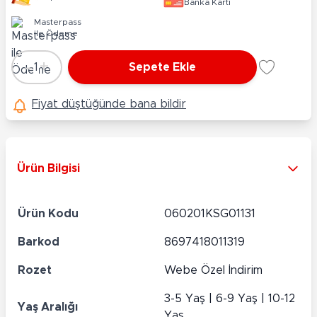
Banka Kartı
Masterpass
ile Ödeme
-
+
1
Sepete Ekle
Adet
Fiyat düştüğünde bana bildir
Ürün Bilgisi
Ürün Kodu
060201KSG01131
Barkod
8697418011319
Rozet
Webe Özel İndirim
3-5 Yaş | 6-9 Yaş | 10-12
Yaş Aralığı
Yaş