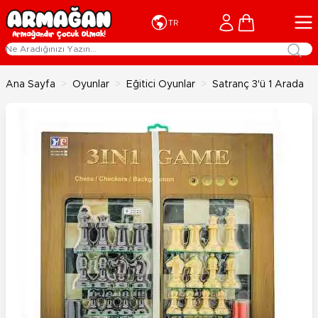
İçeriğe geç
Cart
TR
Ana Sayfa
>
Oyunlar
>
Eğitici Oyunlar
>
Satranç 3'ü 1 Arada