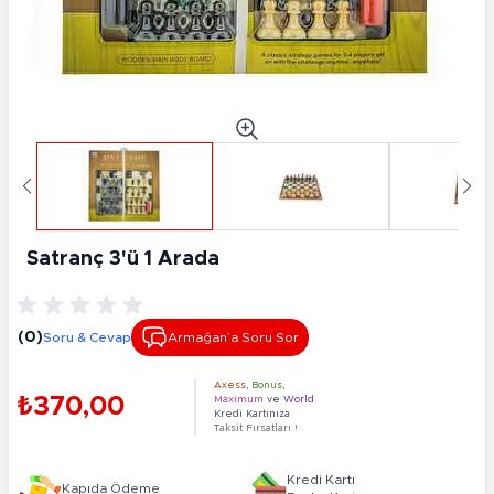
Satranç 3'ü 1 Arada
(0)
Soru & Cevap
Armağan’a Soru Sor
Axess
,
Bonus
,
₺370,00
Maximum
ve
World
Kredi Kartınıza
Taksit Fırsatları !
Kredi Kartı
Kapıda Ödeme