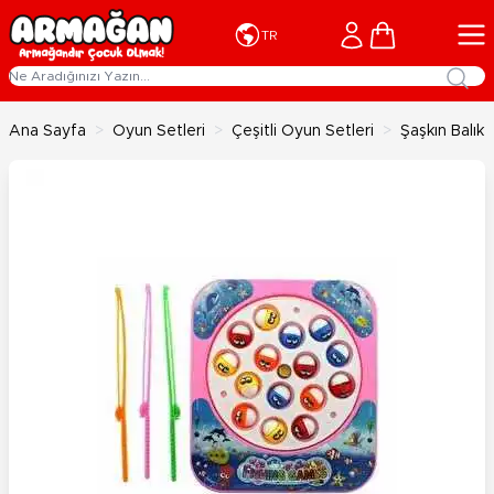
İçeriğe geç
Cart
TR
Ana Sayfa
>
Oyun Setleri
>
Çeşitli Oyun Setleri
>
Şaşkın Balık