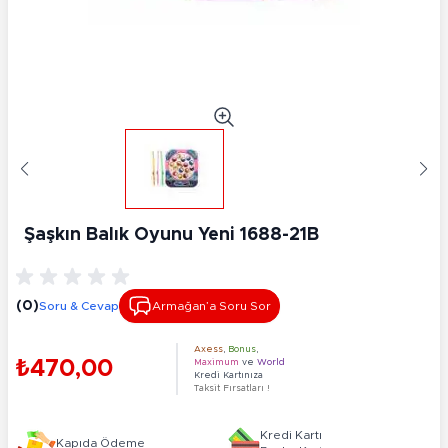
Şaşkın Balık Oyunu Yeni 1688-21B
(0)
Soru & Cevap
Armağan’a Soru Sor
Axess
,
Bonus
,
₺470,00
Maximum
ve
World
Kredi Kartınıza
Taksit Fırsatları !
Kredi Kartı
Kapıda Ödeme