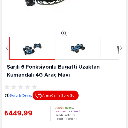
Şarjlı 6 Fonksiyonlu Bugatti Uzaktan
Kumandalı 4G Araç Mavi
(1)
Soru & Cevap
Armağan’a Soru Sor
Axess
,
Bonus
,
₺449,99
Maximum
ve
World
Kredi Kartınıza
Taksit Fırsatları !