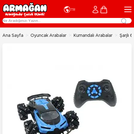
İçeriğe geç
Cart
TR
Ana Sayfa
>
Oyuncak Arabalar
>
Kumandalı Arabalar
>
Şarjlı