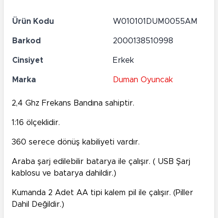
Ürün Kodu
W010101DUM0055AM
Barkod
2000138510998
Cinsiyet
Erkek
Marka
Duman Oyuncak
2,4 Ghz Frekans Bandına sahiptir.
1:16 ölçeklidir.
360 serece dönüş kabiliyeti vardır.
Araba şarj edilebilir batarya ile çalışır. ( USB Şarj
kablosu ve batarya dahildir.)
Kumanda 2 Adet AA tipi kalem pil ile çalışır. (Piller
Dahil Değildir.)