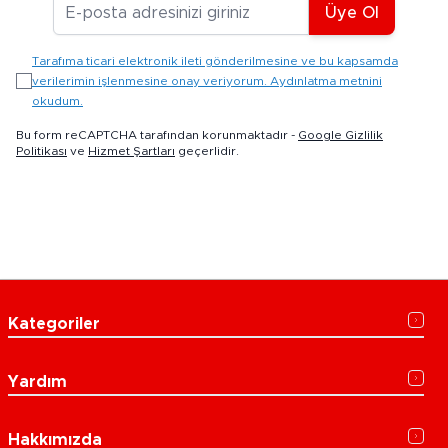
E-posta Adresiniz
Üye Ol
Tarafıma ticari elektronik ileti gönderilmesine ve bu kapsamda
verilerimin işlenmesine onay veriyorum. Aydınlatma metnini
okudum.
Bu form reCAPTCHA tarafından korunmaktadır -
Google Gizlilik
Politikası
ve
Hizmet Şartları
geçerlidir.
Kategoriler
Yardım
Hakkımızda