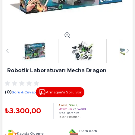
Robotik Laboratuvarı Mecha Dragon
(0)
Soru & Cevap
Armağan’a Soru Sor
Axess
,
Bonus
,
₺3.300,00
Maximum
ve
World
Kredi Kartınıza
Taksit Fırsatları !
Kredi Kartı
Kapıda Ödeme