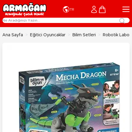
İçeriğe geç
Cart
TR
Ana Sayfa
>
Eğitici Oyuncaklar
>
Bilim Setleri
>
Robotik Labor