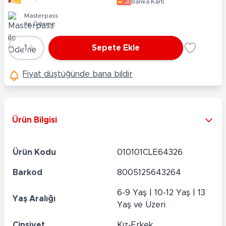
Banka Kartı
Masterpass
ile Ödeme
-
+
1
Sepete Ekle
Adet
Fiyat düştüğünde bana bildir
Ürün Bilgisi
Ürün Kodu
010101CLE64326
Barkod
8005125643264
6-9 Yaş | 10-12 Yaş | 13
Yaş Aralığı
Yaş ve Üzeri
Cinsiyet
Kız-Erkek