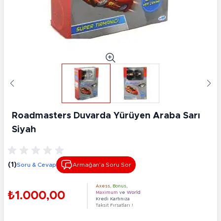
Roadmasters Duvarda Yürüyen Araba Sarı
Siyah
(1)
Soru & Cevap
Armağan’a Soru Sor
Axess
,
Bonus
,
₺1.000,00
Maximum
ve
World
Kredi Kartınıza
Taksit Fırsatları !