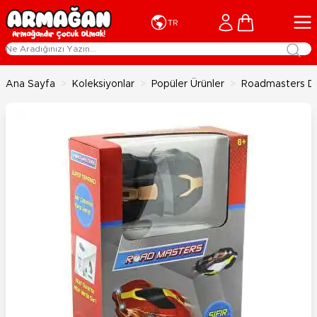
İçeriğe geç
Cart
TR
Ana Sayfa
>
Koleksiyonlar
>
Popüler Ürünler
>
Roadmasters Du