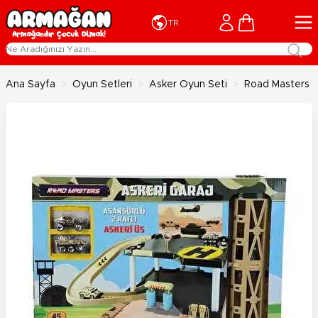
İçeriğe geç
Cart
TR
Ana Sayfa
>
Oyun Setleri
>
Asker Oyun Seti
>
Road Masters İk