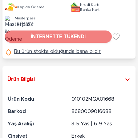
Kredi Kartı
Kapıda Ödeme
Banka Kartı
Masterpass
ile Ödeme
İNTERNETTE TÜKENDİ
Bu ürün stokta olduğunda bana bildir
Ürün Bilgisi
Ürün Kodu
010102MGA01668
Barkod
8680009016688
Yaş Aralığı
3-5 Yaş | 6-9 Yaş
Cinsiyet
Erkek