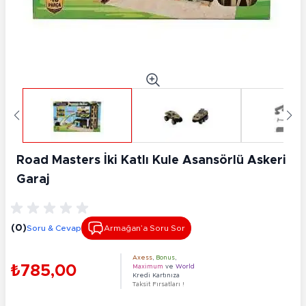
Road Masters İki Katlı Kule Asansörlü Askeri
Garaj
(0)
Soru & Cevap
Armağan’a Soru Sor
Axess
,
Bonus
,
₺785,00
Maximum
ve
World
Kredi Kartınıza
Taksit Fırsatları !