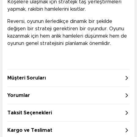
Köşelere ulaşmak için stratejik taş yerleştirmeleri
yapmak, rakibin hamlelerini kısıtlar.
Reversi, oyunun ilerledikçe dinamik bir şekilde
değişen bir strateji gerektiren bir oyundur. Oyunu
kazanmak için hem anlık hamleleri düşünmek hem de
oyunun genel stratejisini planlamak önemlidir.
Müşteri Soruları
Yorumlar
Taksit Seçenekleri
Kargo ve Teslimat