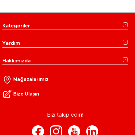
Kategoriler
Yardım
Hakkımızda
Mağazalarımız
Bize Ulaşın
Bizi takip edin!