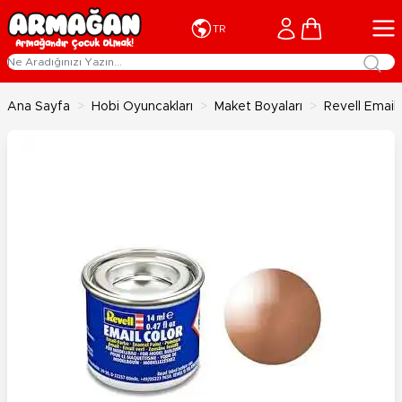
İçeriğe geç
Cart
TR
Ana Sayfa
>
Hobi Oyuncakları
>
Maket Boyaları
>
Revell Email