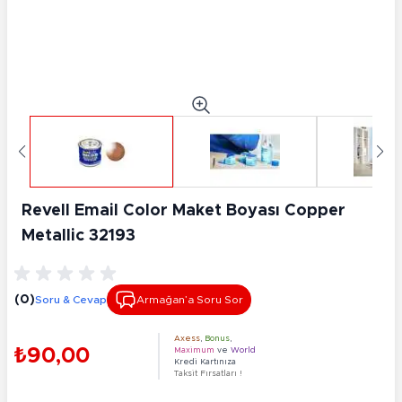
Revell Email Color Maket Boyası Copper
Metallic 32193
(0)
Soru & Cevap
Armağan’a Soru Sor
Axess
,
Bonus
,
₺90,00
Maximum
ve
World
Kredi Kartınıza
Taksit Fırsatları !