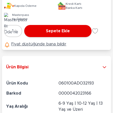
Kredi Kartı
Kapıda Ödeme
Banka Kartı
Masterpass
ile Ödeme
-
+
1
Sepete Ekle
Adet
Fiyat düştüğünde bana bildir
Ürün Bilgisi
Ürün Kodu
060100ADO32193
Barkod
0000042023166
6-9 Yaş | 10-12 Yaş | 13
Yaş Aralığı
Yaş ve Üzeri