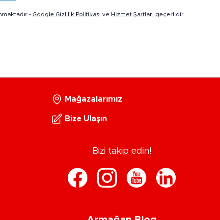
nmaktadır -
Google Gizlilik Politikası
ve
Hizmet Şartları
geçerlidir.
Mağazalarımız
Bize Ulaşın
Bizi takip edin!