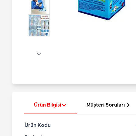
Nerf
Hayvan Figürler
Silahlar
Çeşitli Figürler
Silah Setleri
Koleksiyon Figürler
Kılıç Setleri
Elektronik Ürünler
Ok Setleri
Çeşitli Elektronik Ürünler
Ürün Bilgisi
Müşteri Soruları
Ürün Kodu