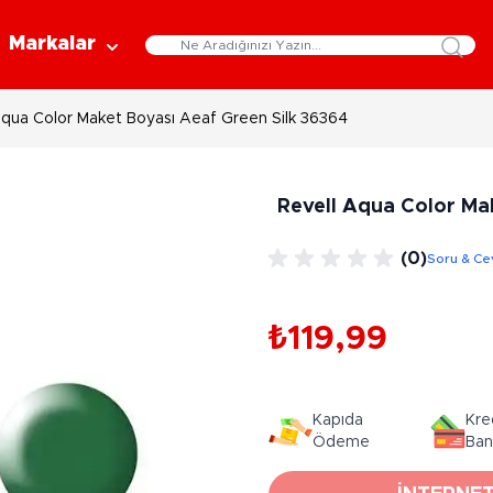
Markalar
Aqua Color Maket Boyası Aeaf Green Silk 36364
Eğitici Oyuncaklar
Bebekler
Y
Bilim Setleri
Moda Bebekler
L
Revell Aqua Color Ma
Gelişim Oyuncakları
Et Bebekler
Au
Oyun Hamurları
Bez Bebekler
M
(0)
Soru & Ce
Fonksiyonlu Bebekler
Çe
Müzik Aletleri
Bebek Evleri
P
3-5 Yaş
6-9 Yaş
₺119,99
Oyuncak Bebek Aksesuarları
Oyunlar
Oyuncak Bebek Setleri
K
Pa
Arkadaş - Aile Kutu Oyunları
Kozmetik ve Aksesuar
Kapıda
Kre
Yı
Çocuk Kutu Oyunları
Ödeme
Ban
Kozmetik ve Güzellik Setleri
Eğitici Oyunlar
A
Aksesuar