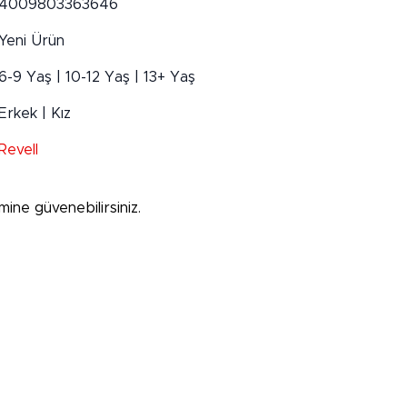
4009803363646
Yeni Ürün
6-9 Yaş | 10-12 Yaş | 13+ Yaş
Erkek | Kız
Revell
mine güvenebilirsiniz.