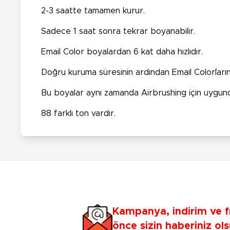
2-3 saatte tamamen kurur.
Sadece 1 saat sonra tekrar boyanabilir.
Email Color boyalardan 6 kat daha hızlıdır.
Doğru kuruma süresinin ardından Email Color´ların 
Bu boyalar aynı zamanda Airbrushing için uygundur
88 farklı ton vardır.
Kampanya, indirim ve f
önce sizin haberiniz ols