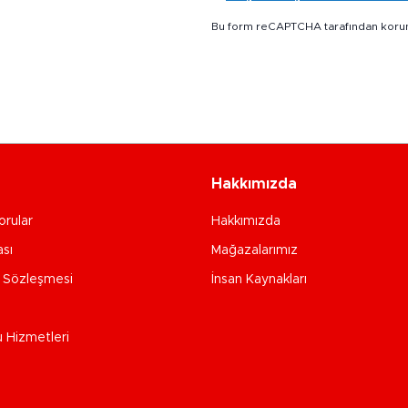
Bu form reCAPTCHA tarafından koru
Hakkımızda
orular
Hakkımızda
ası
Mağazalarımız
e Sözleşmesi
İnsan Kaynakları
u Hizmetleri