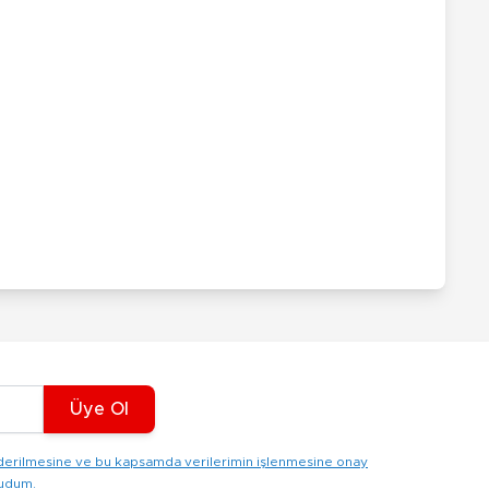
Üye Ol
gönderilmesine ve bu kapsamda verilerimin işlenmesine onay
kudum.