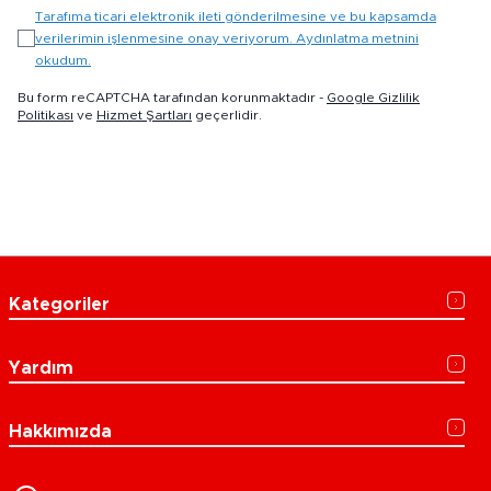
Tarafıma ticari elektronik ileti gönderilmesine ve bu kapsamda
verilerimin işlenmesine onay veriyorum. Aydınlatma metnini
okudum.
Bu form reCAPTCHA tarafından korunmaktadır -
Google Gizlilik
Politikası
ve
Hizmet Şartları
geçerlidir.
Kategoriler
Yardım
Hakkımızda