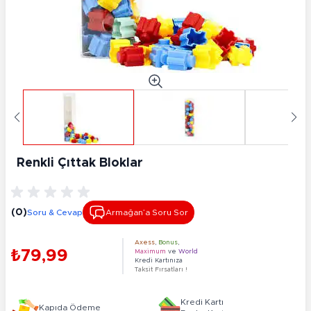
Renkli Çıttak Bloklar
(0)
Soru & Cevap
Armağan’a Soru Sor
Axess
,
Bonus
,
₺79,99
Maximum
ve
World
Kredi Kartınıza
Taksit Fırsatları !
Kredi Kartı
Kapıda Ödeme