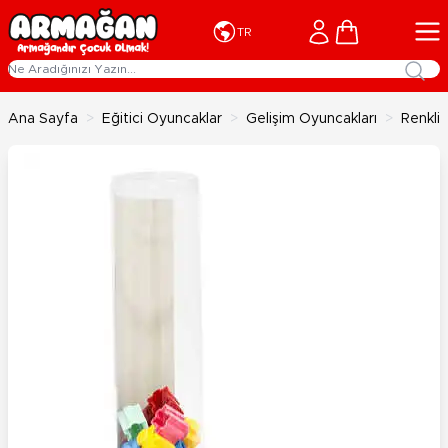
İçeriğe geç
Cart
TR
Ana Sayfa
>
Eğitici Oyuncaklar
>
Gelişim Oyuncakları
>
Renkli 