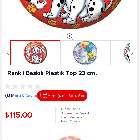
Renkli Baskılı Plastik Top 23 cm.
(0)
Soru & Cevap
Armağan’a Soru Sor
Axess
,
Bonus
,
₺115,00
Maximum
ve
World
Kredi Kartınıza
Taksit Fırsatları !