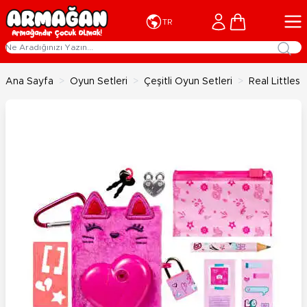
İçeriğe geç
Cart
TR
Ana Sayfa
>
Oyun Setleri
>
Çeşitli Oyun Setleri
>
Real Littles