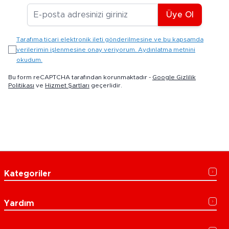
E-posta Adresiniz
Üye Ol
Tarafıma ticari elektronik ileti gönderilmesine ve bu kapsamda
verilerimin işlenmesine onay veriyorum. Aydınlatma metnini
okudum.
Bu form reCAPTCHA tarafından korunmaktadır -
Google Gizlilik
Politikası
ve
Hizmet Şartları
geçerlidir.
Kategoriler
Yardım