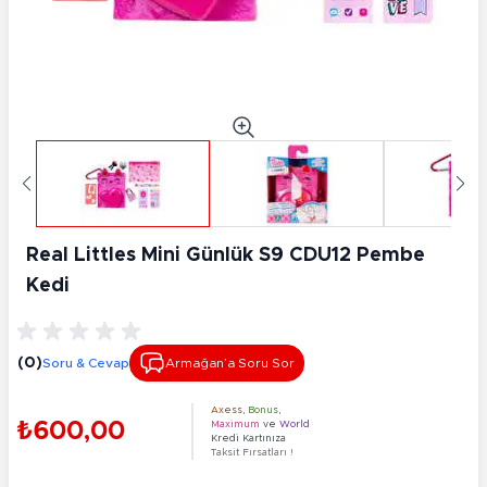
Real Littles Mini Günlük S9 CDU12 Pembe
Kedi
(0)
Soru & Cevap
Armağan’a Soru Sor
Axess
,
Bonus
,
₺600,00
Maximum
ve
World
Kredi Kartınıza
Taksit Fırsatları !