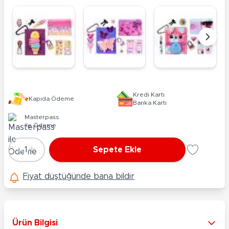
Kredi Kartı
Kapıda Ödeme
Banka Kartı
Masterpass
ile Ödeme
-
+
1
Sepete Ekle
Adet
Fiyat düştüğünde bana bildir
Ürün Bilgisi