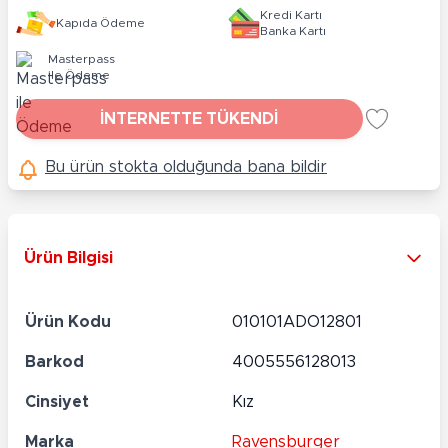
Kredi Kartı
Kapıda Ödeme
Banka Kartı
Masterpass
ile Ödeme
İNTERNETTE TÜKENDİ
Bu ürün stokta olduğunda bana bildir
Ürün Bilgisi
Ürün Kodu
010101ADO12801
Barkod
4005556128013
Cinsiyet
Kız
Marka
Ravensburger