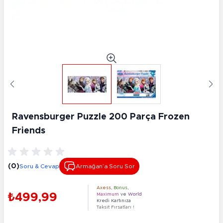
Ravensburger Puzzle 200 Parça Frozen
Friends
(0)
Soru & Cevap
Armağan’a Soru Sor
Axess
,
Bonus
,
₺499,99
Maximum
ve
World
Kredi Kartınıza
Taksit Fırsatları !