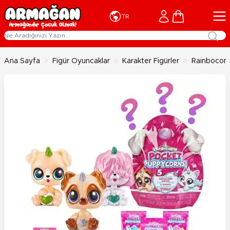
İçeriğe geç
Cart
TR
Ana Sayfa
>
Figür Oyuncaklar
>
Karakter Figürler
>
Rainbocorn