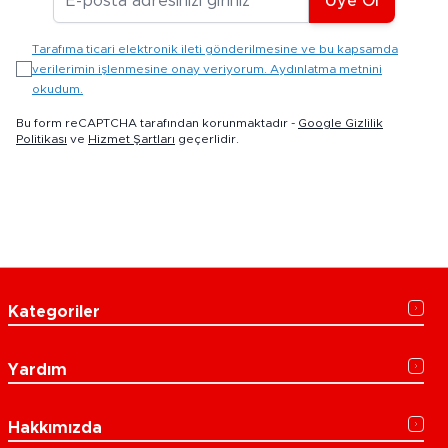
Üye Ol
Tarafıma ticari elektronik ileti gönderilmesine ve bu kapsamda
verilerimin işlenmesine onay veriyorum. Aydınlatma metnini
okudum.
Bu form reCAPTCHA tarafından korunmaktadır -
Google Gizlilik
Politikası
ve
Hizmet Şartları
geçerlidir.
Kategoriler
Yardım
Hakkımızda