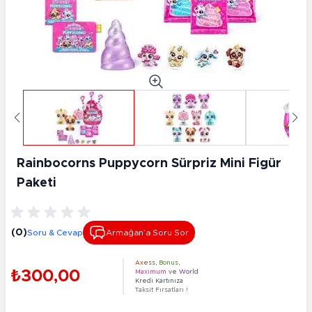
Rainbocorns Puppycorn Sürpriz Mini Figür
Paketi
(0)
Soru & Cevap
Armağan’a Soru Sor
Axess
,
Bonus
,
₺300,00
Maximum
ve
World
Kredi Kartınıza
Taksit Fırsatları !