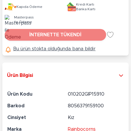
Kredi Kartı
Kapıda Ödeme
Banka Kartı
Masterpass
ile Ödeme
İNTERNETTE TÜKENDİ
Bu ürün stokta olduğunda bana bildir
Ürün Bilgisi
Ürün Kodu
010202GIP15910
Barkod
8056379159100
Cinsiyet
Kız
Marka
Rainbocorns