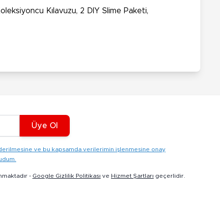
Koleksiyoncu Kılavuzu, 2 DIY Slime Paketi,
Üye Ol
gönderilmesine ve bu kapsamda verilerimin işlenmesine onay
kudum.
nmaktadır -
Google Gizlilik Politikası
ve
Hizmet Şartları
geçerlidir.