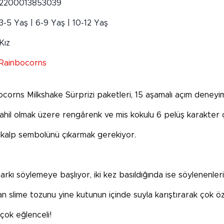
2200013853039
3-5 Yaş | 6-9 Yaş | 10-12 Yaş
Kız
Rainbocorns
ocorns Milkshake Sürprizi paketleri, 15 aşamalı açım deneyim
il olmak üzere rengârenk ve mis kokulu 6 pelüş karakter çoc
ki kalp sembolünü çıkarmak gerekiyor.
şarkı söylemeye başlıyor, iki kez basıldığında ise söylenenler
an slime tozunu yine kutunun içinde suyla karıştırarak çok 
çok eğlenceli!