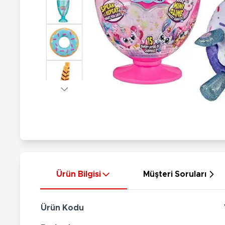
Nerf
Hayvan Figürler
Silahlar
Çeşitli Figürler
Silah Setleri
Koleksiyon Figürler
Kılıç Setleri
Elektronik Ürünler
Ok Setleri
Çeşitli Elektronik Ürünler
Ürün Bilgisi
Müşteri Soruları
Ürün Kodu