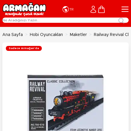
İçeriğe geç
Cart
TR
Ana Sayfa
>
Hobi Oyuncakları
>
Maketler
>
Railway Revival C
Sadece Armağan'da