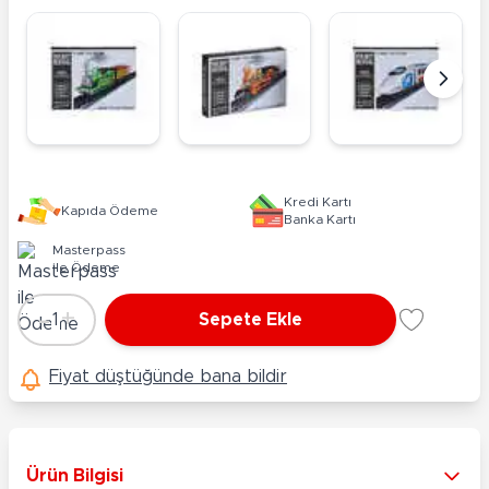
Kredi Kartı
Kapıda Ödeme
Banka Kartı
Masterpass
ile Ödeme
-
+
1
Sepete Ekle
Adet
Fiyat düştüğünde bana bildir
Ürün Bilgisi