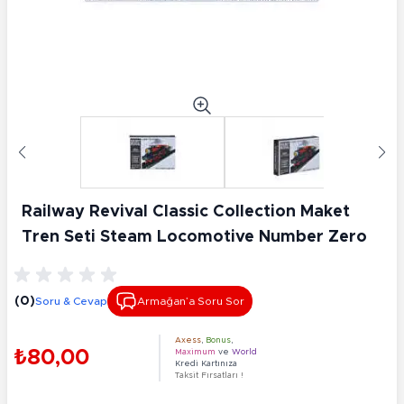
Railway Revival Classic Collection Maket
Tren Seti Steam Locomotive Number Zero
(0)
Soru & Cevap
Armağan’a Soru Sor
Axess
,
Bonus
,
₺80,00
Maximum
ve
World
Kredi Kartınıza
Taksit Fırsatları !