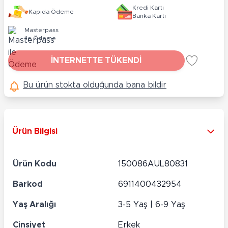
Kredi Kartı
Kapıda Ödeme
Banka Kartı
Masterpass
ile Ödeme
İNTERNETTE TÜKENDİ
Bu ürün stokta olduğunda bana bildir
Ürün Bilgisi
Ürün Kodu
150086AUL80831
Barkod
6911400432954
Yaş Aralığı
3-5 Yaş | 6-9 Yaş
Cinsiyet
Erkek