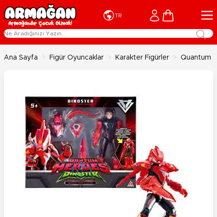
İçeriğe geç
Cart
TR
Ana Sayfa
>
Figür Oyuncaklar
>
Karakter Figürler
>
Quantum He