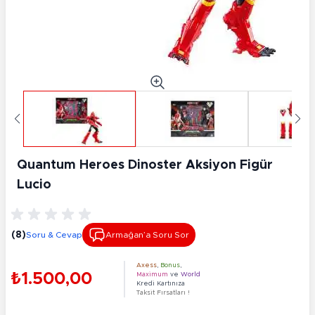
Quantum Heroes Dinoster Aksiyon Figür
Lucio
(8)
Soru & Cevap
Armağan’a Soru Sor
Axess
,
Bonus
,
₺1.500,00
Maximum
ve
World
Kredi Kartınıza
Taksit Fırsatları !