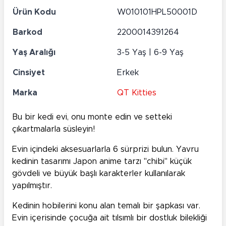
Ürün Kodu
W010101HPL50001D
Barkod
2200014391264
Yaş Aralığı
3-5 Yaş | 6-9 Yaş
Cinsiyet
Erkek
Marka
QT Kitties
Bu bir kedi evi, onu monte edin ve setteki
çıkartmalarla süsleyin!
Evin içindeki aksesuarlarla 6 sürprizi bulun. Yavru
kedinin tasarımı Japon anime tarzı "chibi" küçük
gövdeli ve büyük başlı karakterler kullanılarak
yapılmıştır.
Kedinin hobilerini konu alan temalı bir şapkası var.
Evin içerisinde çocuğa ait tılsımlı bir dostluk bilekliği