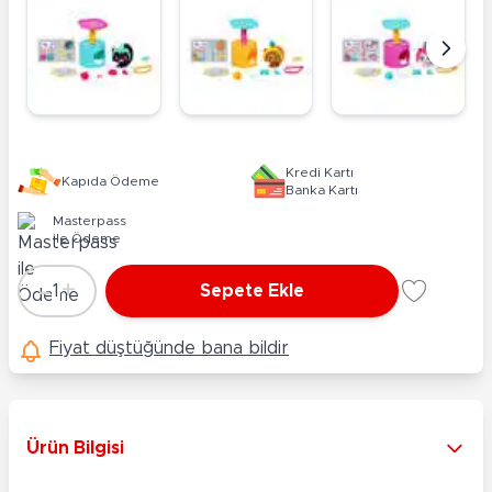
Kredi Kartı
Kapıda Ödeme
Banka Kartı
Masterpass
ile Ödeme
-
+
1
Sepete Ekle
Adet
Fiyat düştüğünde bana bildir
Ürün Bilgisi