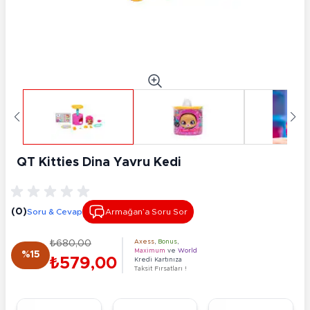
QT Kitties Dina Yavru Kedi
(0)
Soru & Cevap
Armağan’a Soru Sor
₺680,00
Axess
,
Bonus
,
Maximum
ve
World
%15
₺579,00
Kredi Kartınıza
Taksit Fırsatları !