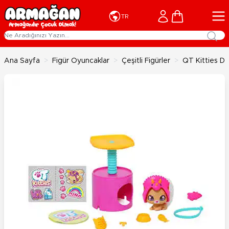
İçeriğe geç
Cart
TR
Ana Sayfa
>
Figür Oyuncaklar
>
Çeşitli Figürler
>
QT Kitties Di