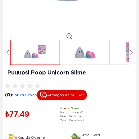
Puuupsi Poop Unicorn Slime
(0)
Soru & Cevap
Armağan’a Soru Sor
Axess
,
Bonus
,
₺77,49
Maximum
ve
World
Kredi Kartınıza
Taksit Fırsatları !
Kredi Kartı
Kapıda Ödeme