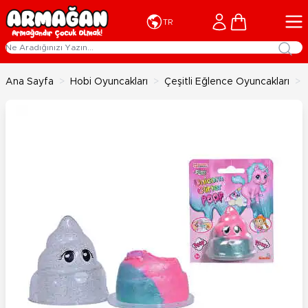
İçeriğe geç
Cart
TR
Ana Sayfa
>
Hobi Oyuncakları
>
Çeşitli Eğlence Oyuncakları
>