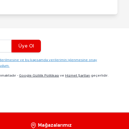
Üye Ol
gönderilmesine ve bu kapsamda verilerimin işlenmesine onay
kudum.
nmaktadır -
Google Gizlilik Politikası
ve
Hizmet Şartları
geçerlidir.
Mağazalarımız