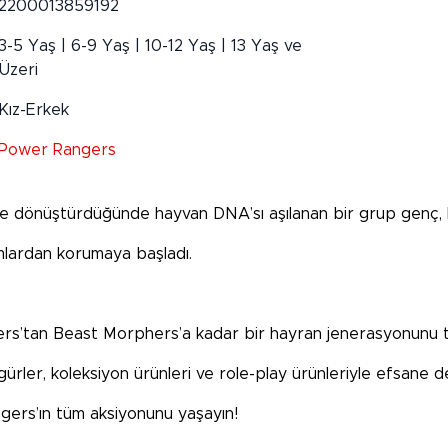
2200013859192
3-5 Yaş | 6-9 Yaş | 10-12 Yaş | 13 Yaş ve
Üzeri
Kız-Erkek
Power Rangers
X’e dönüştürdüğünde hayvan DNA’sı aşılanan bir grup gen
mlardan korumaya başladı.
’tan Beast Morphers’a kadar bir hayran jenerasyonunu takı
igürler, koleksiyon ürünleri ve role-play ürünleriyle efsane 
gers’ın tüm aksiyonunu yaşayın!