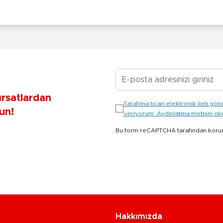
E-posta Adresiniz
ırsatlardan
Tarafıma ticari elektronik ileti 
un!
veriyorum. Aydınlatma metnini o
Bu form reCAPTCHA tarafından koru
Hakkımızda