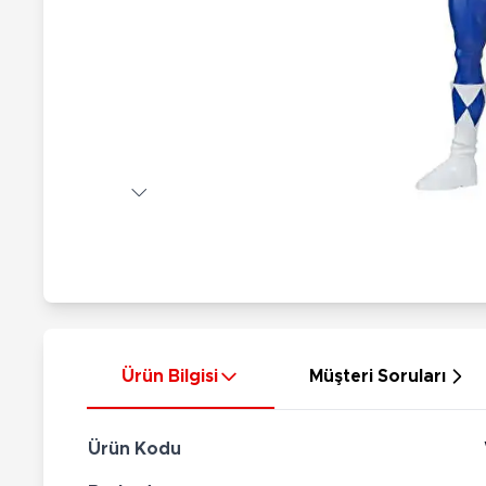
Nerf
Hayvan Figürler
Silahlar
Çeşitli Figürler
Silah Setleri
Koleksiyon Figürler
Kılıç Setleri
Elektronik Ürünler
Ok Setleri
Çeşitli Elektronik Ürünler
Ürün Bilgisi
Müşteri Soruları
Ürün Kodu